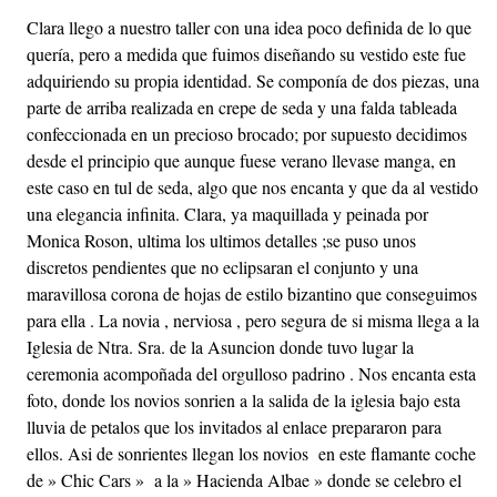
Clara llego a nuestro taller con una idea poco definida de lo que
quería, pero a medida que fuimos diseñando su vestido este fue
adquiriendo su propia identidad. Se componía de dos piezas, una
parte de arriba realizada en crepe de seda y una falda tableada
confeccionada en un precioso brocado; por supuesto decidimos
desde el principio que aunque fuese verano llevase manga, en
este caso en tul de seda, algo que nos encanta y que da al vestido
una elegancia infinita. Clara, ya maquillada y peinada por
Monica Roson, ultima los ultimos detalles ;se puso unos
discretos pendientes que no eclipsaran el conjunto y una
maravillosa corona de hojas de estilo bizantino que conseguimos
para ella . La novia , nerviosa , pero segura de si misma llega a la
Iglesia de Ntra. Sra. de la Asuncion donde tuvo lugar la
ceremonia acompoñada del orgulloso padrino . Nos encanta esta
foto, donde los novios sonrien a la salida de la iglesia bajo esta
lluvia de petalos que los invitados al enlace prepararon para
ellos. Asi de sonrientes llegan los novios en este flamante coche
de » Chic Cars » a la » Hacienda Albae » donde se celebro el