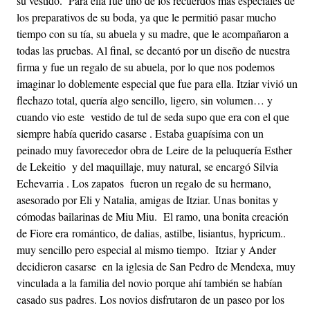
su vestido. Para ella fue uno de los recuerdos más especiales de
los preparativos de su boda, ya que le permitió pasar mucho
tiempo con su tía, su abuela y su madre, que le acompañaron a
todas las pruebas. Al final, se decantó por un diseño de nuestra
firma y fue un regalo de su abuela, por lo que nos podemos
imaginar lo doblemente especial que fue para ella. Itziar vivió un
flechazo total, quería algo sencillo, ligero, sin volumen… y
cuando vio este vestido de tul de seda supo que era con el que
siempre había querido casarse . Estaba guapísima con un
peinado muy favorecedor obra de Leire de la peluquería Esther
de Lekeitio y del maquillaje, muy natural, se encargó Silvia
Echevarria . Los zapatos fueron un regalo de su hermano,
asesorado por Eli y Natalia, amigas de Itziar. Unas bonitas y
cómodas bailarinas de Miu Miu. El ramo, una bonita creación
de Fiore era romántico, de dalias, astilbe, lisiantus, hypricum..
muy sencillo pero especial al mismo tiempo. Itziar y Ander
decidieron casarse en la iglesia de San Pedro de Mendexa, muy
vinculada a la familia del novio porque ahí también se habían
casado sus padres. Los novios disfrutaron de un paseo por los