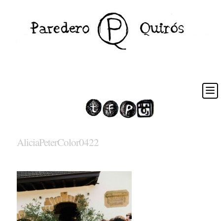
AliciaPeterColor0422