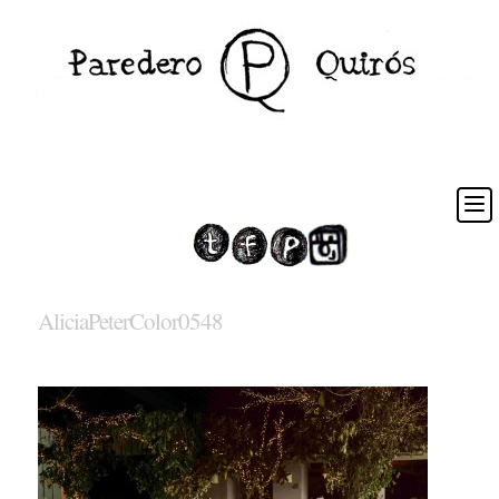
AliciaPeterColor0548