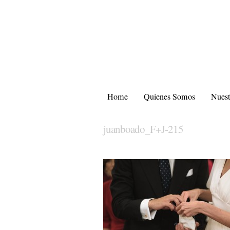
Home
Quienes Somos
Nuest
juanboado_F+J-215