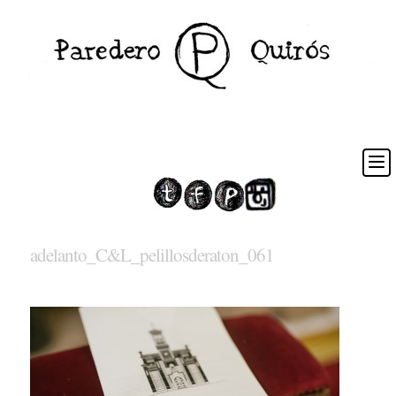
adelanto_C&L_pelillosderaton_061