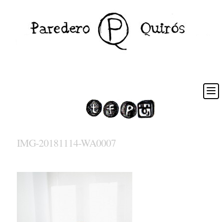
IMG-20181114-WA0007