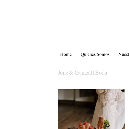
Home
Quienes Somos
Nuest
June & Gontzal | Boda