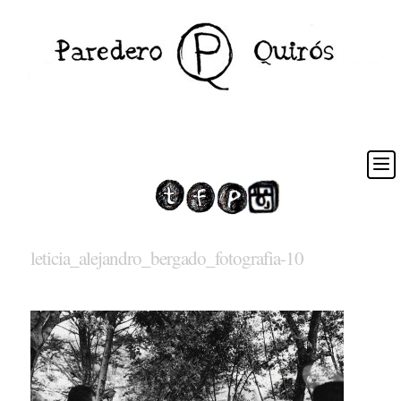
leticia_alejandro_bergado_fotografia-10