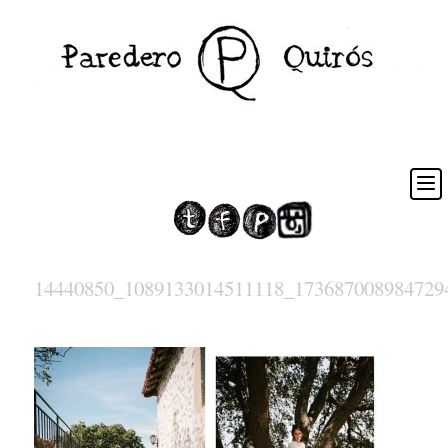
14440850_1089133014511118_173687008984729