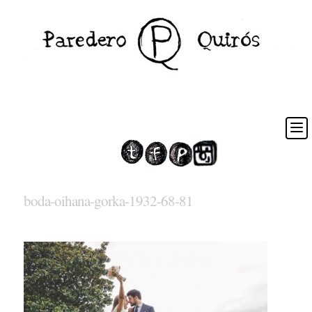
boda-oihana-gorka-1932-68-81