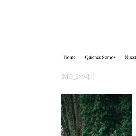
Home
Quienes Somos
Nuest
IMG_2804[1]