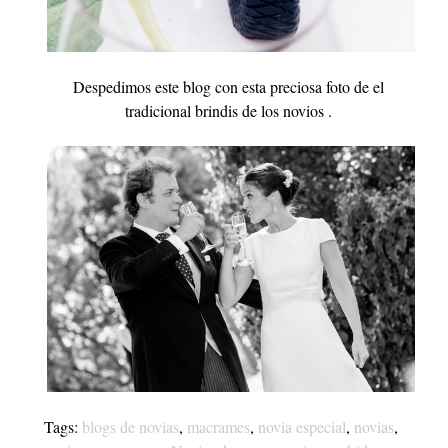
Despedimos este blog con esta preciosa foto de el
tradicional brindis de los novios .
Tags:
blogs de novias
,
macrames
,
novia especial
,
novias
,